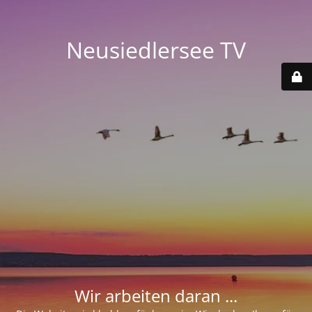
Neusiedlersee TV
Wir arbeiten daran ...